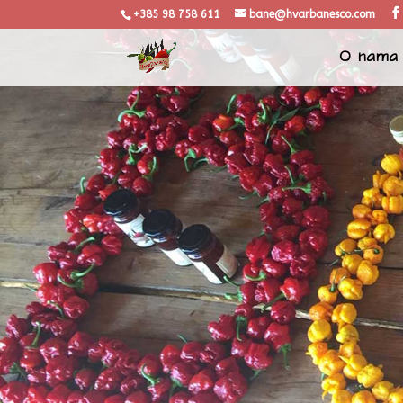
+385 98 758 611
bane@hvarbanesco.com
O nama