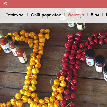
Proizvodi
Chilli papričice
Galerija
Blog