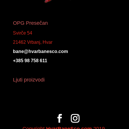
OPG Presečan
Svirče 54
21462 Vrbanj, Hvar
bane@hvarbanesco.com
+385 98 758 611
Ljuti proizvodi
Copyright
HvarBaneSco.com
2019.