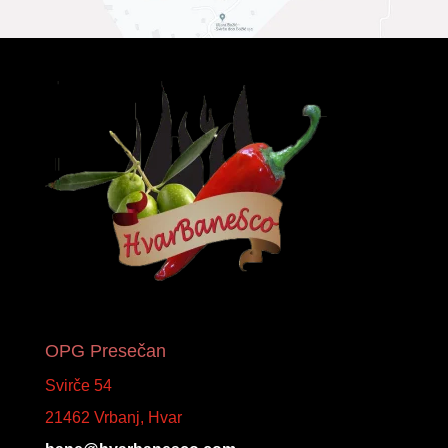
OPG Presečan
Svirče 54
21462 Vrbanj, Hvar