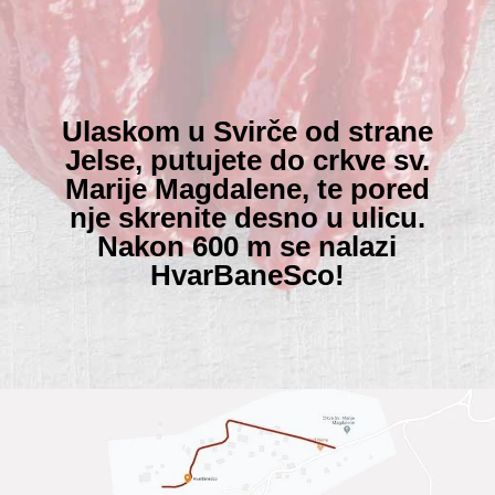
POŠALJI
Ulaskom u Svirče od strane
Jelse, putujete do crkve sv.
Marije Magdalene, te pored
nje skrenite desno u ulicu.
Nakon 600 m se nalazi
HvarBaneSco!