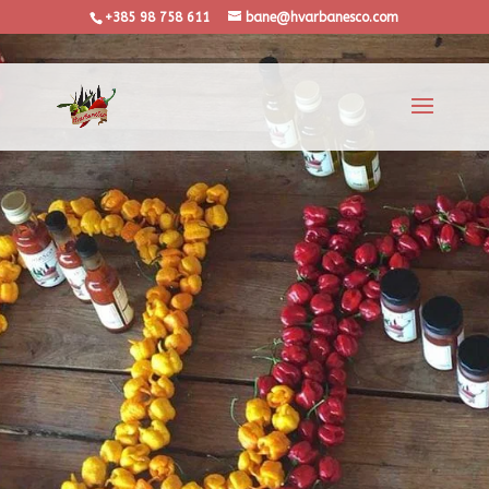
+385 98 758 611
bane@hvarbanesco.com