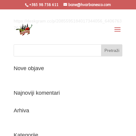
+385 98 758 611
bane@hvarbanesco.com
https://deskgram.cc/p/2085595184017344056_6406763
76...
Nove objave
(bez naslova)
Najnoviji komentari
Arhiva
listopad 2019
Kategorije