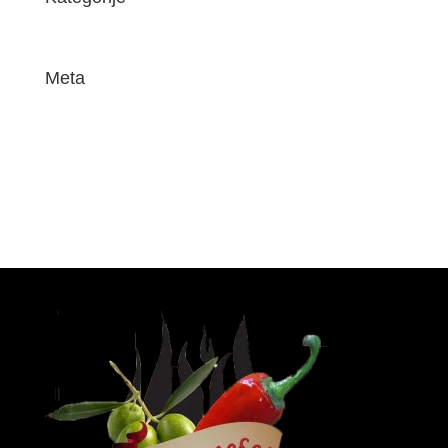
Uncategorized
Meta
Prijava
Kanal objava
Kanal komentara
WordPress.org